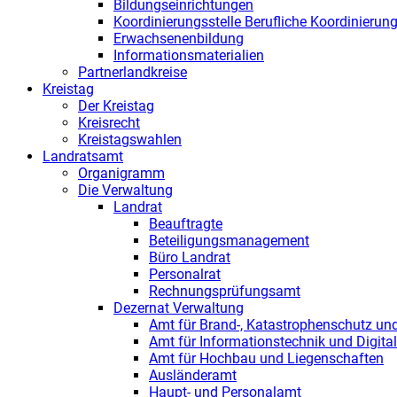
Bildungseinrichtungen
Koordinierungsstelle Berufliche Koordinierun
Erwachsenenbildung
Informationsmaterialien
Partnerlandkreise
Kreistag
Der Kreistag
Kreisrecht
Kreistagswahlen
Landratsamt
Organigramm
Die Verwaltung
Landrat
Beauftragte
Beteiligungsmanagement
Büro Landrat
Personalrat
Rechnungsprüfungsamt
Dezernat Verwaltung
Amt für Brand-, Katastrophenschutz u
Amt für Informationstechnik und Digital
Amt für Hochbau und Liegenschaften
Ausländeramt
Haupt- und Personalamt