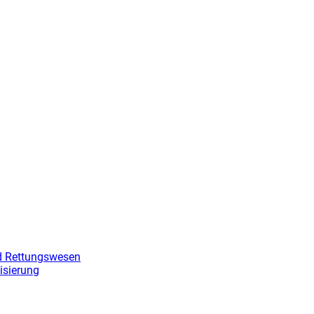
g
nd Rettungswesen
isierung