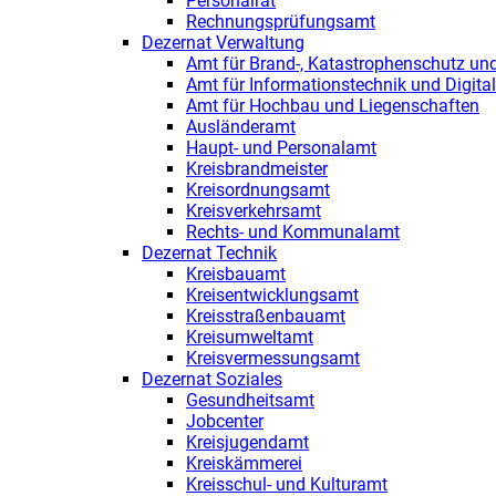
Personalrat
Rechnungsprüfungsamt
Dezernat Verwaltung
Amt für Brand-, Katastrophenschutz u
Amt für Informationstechnik und Digital
Amt für Hochbau und Liegenschaften
Ausländeramt
Haupt- und Personalamt
Kreisbrandmeister
Kreisordnungsamt
Kreisverkehrsamt
Rechts- und Kommunalamt
Dezernat Technik
Kreisbauamt
Kreisentwicklungsamt
Kreisstraßenbauamt
Kreisumweltamt
Kreisvermessungsamt
Dezernat Soziales
Gesundheitsamt
Jobcenter
Kreisjugendamt
Kreiskämmerei
Kreisschul- und Kulturamt