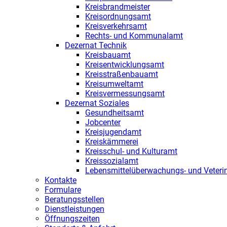
Kreisbrandmeister
Kreisordnungsamt
Kreisverkehrsamt
Rechts- und Kommunalamt
Dezernat Technik
Kreisbauamt
Kreisentwicklungsamt
Kreisstraßenbauamt
Kreisumweltamt
Kreisvermessungsamt
Dezernat Soziales
Gesundheitsamt
Jobcenter
Kreisjugendamt
Kreiskämmerei
Kreisschul- und Kulturamt
Kreissozialamt
Lebensmittelüberwachungs- und Veteri
Kontakte
Formulare
Beratungsstellen
Dienstleistungen
Öffnungszeiten